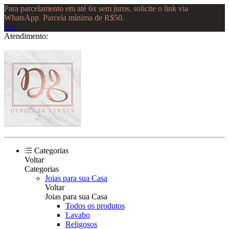
Para parcelamento em até 6x sem juros, solicite o link via
WhatsApp. Parcela mínima de R$50.
link
Atendimento:
Categorias
Voltar
Categorias
Joias para sua Casa
Voltar
Joias para sua Casa
Todos os produtos
Lavabo
Religosos