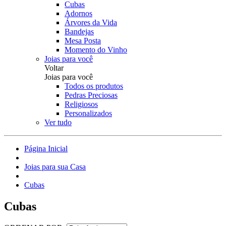
Cubas
Adornos
Árvores da Vida
Bandejas
Mesa Posta
Momento do Vinho
Joias para você
Voltar
Joias para você
Todos os produtos
Pedras Preciosas
Religiosos
Personalizados
Ver tudo
Página Inicial
Joias para sua Casa
Cubas
Cubas