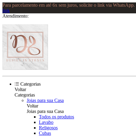
Para parcelamento em até 6x sem juros, solicite o link via WhatsApp
link
Atendimento:
Categorias
Voltar
Categorias
Joias para sua Casa
Voltar
Joias para sua Casa
Todos os produtos
Lavabo
Religosos
Cubas