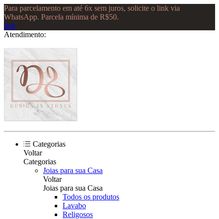
Para parcelamento em até 6x sem juros, solicite o link via
WhatsApp. Parcela mínima de R$50.
link
Atendimento:
Categorias
Voltar
Categorias
Joias para sua Casa
Voltar
Joias para sua Casa
Todos os produtos
Lavabo
Religosos